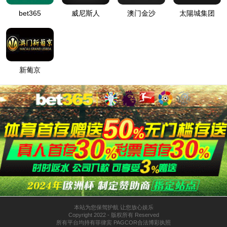
关键词：
太阳集团tyc151cc药剂